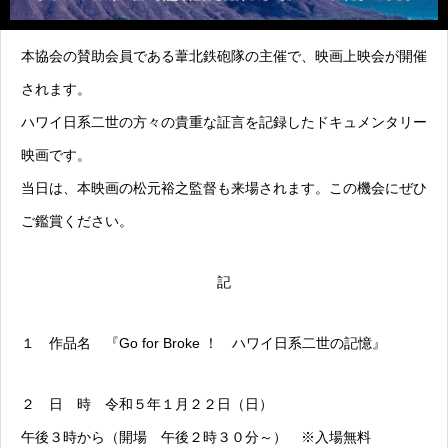
本協会の賛助会員である葦北鉄砲隊の主催で、映画上映会が開催
されます。
ハワイ日系二世の方々の貴重な証言を記録したドキュメンタリー
映画です。
当日は、本映画の松元裕之監督も来場されます。この機会にぜひ
ご鑑賞ください。
記
１ 作品名 『Go for Broke ！ ハワイ日系二世の記憶』
２ 日 時 令和５年１月２２日（日）
午後３時から（開場 午後２時３０分～） ※入場無料