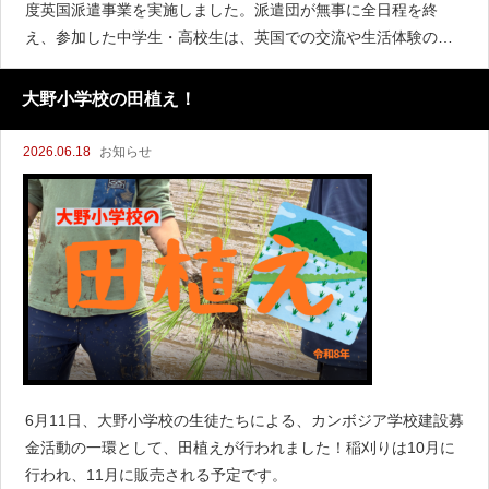
度英国派遣事業を実施しました。派遣団が無事に全日程を終
え、参加した中学生・高校生は、英国での交流や生活体験の中
から、多くの学びと気づきを得ることができました。また、言
葉や文化の違いをこえて人とつながる喜びを感じるとともに、
大野小学校の田植え！
ふるさとの良さをあらた
2026.06.18
お知らせ
6月11日、大野小学校の生徒たちによる、カンボジア学校建設募
金活動の一環として、田植えが行われました！稲刈りは10月に
行われ、11月に販売される予定です。