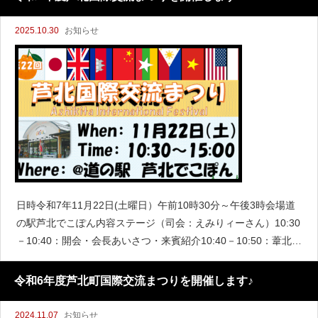
2025.10.30
お知らせ
日時令和7年11月22日(土曜日）午前10時30分～午後3時会場道
の駅芦北でこぽん内容ステージ（司会：えみりィーさん）10:30
－10:40：開会・会長あいさつ・来賓紹介10:40－10:50：葦北鉄
砲隊「演武」11:00－11:20：将友太鼓
令和6年度芦北町国際交流まつりを開催します♪
2024.11.07
お知らせ