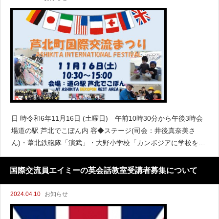
日 時令和6年11月16日 (土曜日) 午前10時30分から午後3時会
場道の駅 芦北でこぽん内 容◆ステージ(司会：井後真奈美さ
ん)・葦北鉄砲隊「演武」・大野小学校「カンボジアに学校を贈
る運動」の活動発表・あしきた・まちのこども園、計石保育園
「将友太鼓」
国際交流員エイミーの英会話教室受講者募集について
2024.04.10
お知らせ